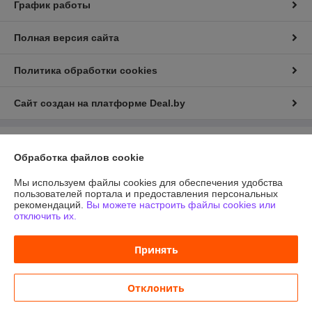
График работы
Полная версия сайта
Политика обработки cookies
Сайт создан на платформе Deal.by
Информация для покупателя
Обработка файлов cookie
Индивидуальный предприниматель:
ИП Жерносек Андрей Викторович
пр-т. Независимости 137-1-37
Мы используем файлы cookies для обеспечения удобства
пользователей портала и предоставления персональных
Регистрационный номер ЕГР: 100738494
рекомендаций.
Вы можете настроить файлы cookies или
отключить их.
УНП: 100738494
Регистрационный орган: Администрацией Первомайского р-на
Принять
г.Минска
Дата регистрации компании: 21.04.2008
Отклонить
Ссылка на свидетельство/лицензию