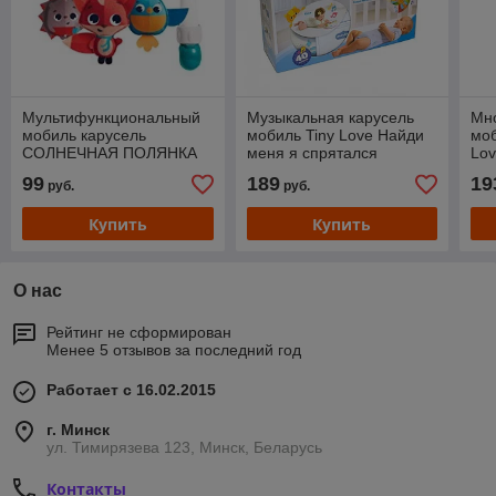
Мультифункциональный
Музыкальная карусель
Мн
мобиль карусель
мобиль Tiny Love Найди
моб
СОЛНЕЧНАЯ ПОЛЯНКА
меня я спрятался
Lo
3в1 Tiny Love
(1303506830)
Пр
99
189
19
руб.
руб.
Купить
Купить
О нас
Рейтинг не сформирован
Менее 5 отзывов за последний год
Работает с 16.02.2015
г. Минск
ул. Тимирязева 123, Минск, Беларусь
Контакты